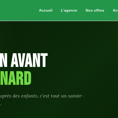
Accueil
L’agence
Nos offres
Ac
en avant
snard
près des enfants, c’est tout un savoir-
.