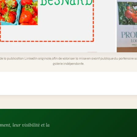
 la publication LinkedIn originale, afin de valoriser la mise en avant publique du partenaire
galerie indépendante.
t, leur visibilité et la