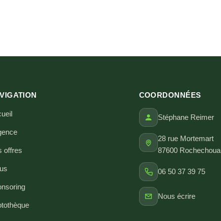
VIGATION
COORDONNÉES
ueil
Stéphane Reimer
gence
28 rue Mortemart
 offres
87600 Rochechouar
tus
06 50 37 39 75
nsoring
Nous écrire
tothèque