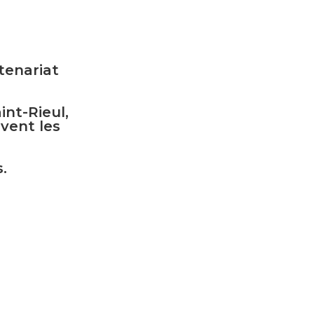
tenariat
int-Rieul,
rvent les
.