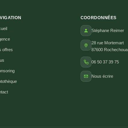
VIGATION
COORDONNÉES
ueil
Stéphane Reimer
gence
28 rue Mortemart
 offres
87600 Rochechouar
tus
06 50 37 39 75
nsoring
Nous écrire
tothèque
tact